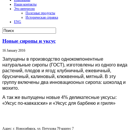
Наши контакты
Это интересно
Полезные продукты
Историческая справка
ENG
Новые сиропы и уксус
16 January 2016
Запущены в производство однокомпонентные
натуральные сиропы (ГОСТ), изготовлены из одного вида
растений, плодов и ягод: клубничный, ежевичный,
брусничный, калиновый, клюквенный, мятный. В эту
группу включены два инновациооных сиропа: шоколад и
мохито.
А так же выпущены новые 4% деликатесные уксусы:
«Уксус по-кавказски» и «Уксус для барбекю и гриля»
ООО "Сибирский Уксус"
Адрес: г. Новосибирск, ул. Петухова 79 корпус 7