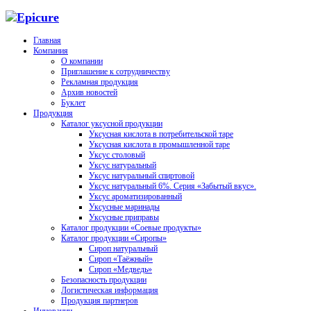
Главная
Компания
О компании
Приглашение к сотрудничеству
Рекламная продукция
Архив новостей
Буклет
Продукция
Каталог уксусной продукции
Уксусная кислота в потребительской таре
Уксусная кислота в промышленной таре
Уксус столовый
Уксус натуральный
Уксус натуральный спиртовой
Уксус натуральный 6%. Серия «Забытый вкус».
Уксус ароматизированный
Уксусные маринады
Уксусные приправы
Каталог продукции «Соевые продукты»
Каталог продукции «Сиропы»
Сироп натуральный
Сироп «Таёжный»
Сироп «Медведь»
Безопасность продукции
Логистическая информация
Продукция партнеров
Инновации